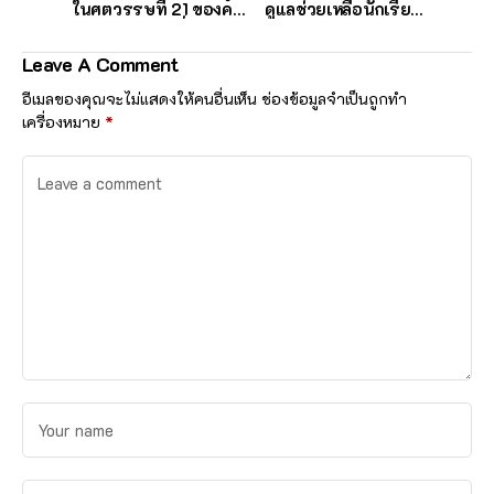
ในศตวรรษที่ 21 ของครู
ดูแลช่วยเหลือนักเรียน
ผู้สอนนักเรียนที่มีความ
ออนไลน์โดยใช้โรงเรียน
ต้องการพิเศษโรงเรียน
เป็นฐานสำหรับครู
Leave A Comment
พิบูลประชาสรรค์
โรงเรียนพิบูล
ประชาสรรค์
อีเมลของคุณจะไม่แสดงให้คนอื่นเห็น
ช่องข้อมูลจำเป็นถูกทำ
เครื่องหมาย
*