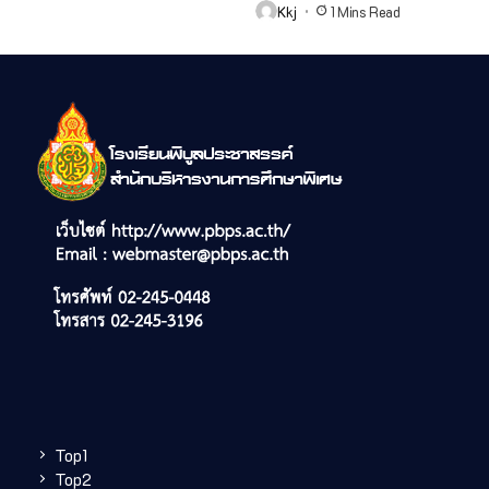
Kkj
1 Mins Read
Top1
Top2