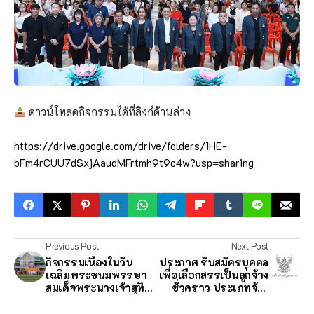
ดาวน์โหลดกิจกรรมได้ที่ลิงก์ด้านล่าง
https://drive.google.com/drive/folders/1HE-
bFm4rCUU7dSxjAaudMFrtmh9t9c4w?usp=sharing
Previous Post
Next Post
กิจกรรมเนื่องในวัน
ประกาศ รับสมัครบุคคล
เฉลิมพระชนมพรรษา
เพื่อเลือกสรรเป็นลูกจ้าง
สมเด็จพระนางเจ้าสุทิด
ชั่วคราว ประเภทจ้าง
า พัชรสุธาพิมลลักษณ
เหมาบริการ จำนวน 3
พระบรมราชินี ประจำปี
อัตรา